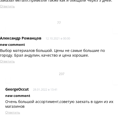
Заказал металл.привезли также как и обещали через 5 дней.
Ответить
77
Александр Романцов
12.10.2021 в 00:00
new comment
Выбор материалов большой. Цены не самые большие по
городу. Брал андулин, качество и цена хорошее.
Ответить
237
GeorgeOccut
28.01.2022 в 13:41
new comment
Очень большой ассортимент,советую заехать в один из их
магазинов
Ответить