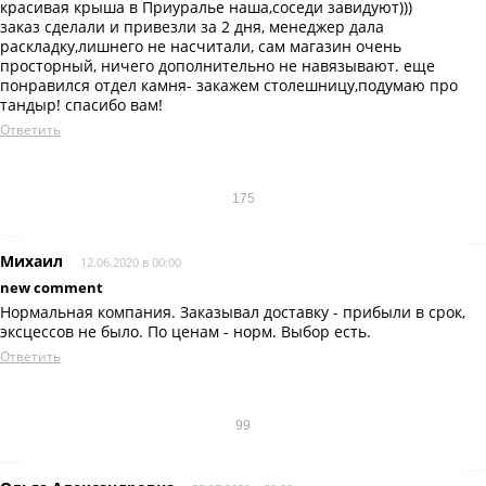
красивая крыша в Приуралье наша,соседи завидуют)))
заказ сделали и привезли за 2 дня, менеджер дала
раскладку,лишнего не насчитали, сам магазин очень
просторный, ничего дополнительно не навязывают. еще
понравился отдел камня- закажем столешницу,подумаю про
тандыр! спасибо вам!
Ответить
175
Михаил
12.06.2020 в 00:00
new comment
Нормальная компания. Заказывал доставку - прибыли в срок,
эксцессов не было. По ценам - норм. Выбор есть.
Ответить
99