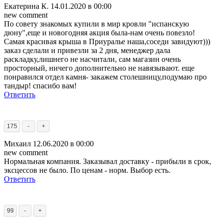
Екатерина К.
14.01.2020 в 00:00
new comment
По совету знакомых купили в мир кровли "испанскую
дюну",еще и новогодняя акция была-нам очень повезло!
Самая красивая крыша в Приуралье наша,соседи завидуют)))
заказ сделали и привезли за 2 дня, менеджер дала
раскладку,лишнего не насчитали, сам магазин очень
просторный, ничего дополнительно не навязывают. еще
понравился отдел камня- закажем столешницу,подумаю про
тандыр! спасибо вам!
Ответить
175
-
+
Михаил
12.06.2020 в 00:00
new comment
Нормальная компания. Заказывал доставку - прибыли в срок,
эксцессов не было. По ценам - норм. Выбор есть.
Ответить
99
-
+