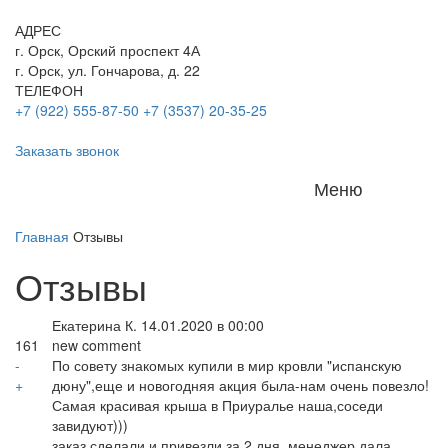
АДРЕС
г. Орск, Орский проспект 4А
г. Орск, ул. Гончарова, д. 22
ТЕЛЕФОН
+7 (922) 555-87-50
+7 (3537) 20-35-25
Заказать звонок
Меню
Главная
Отзывы
Отзывы
Екатерина К.
14.01.2020 в 00:00
161
new comment
-
По совету знакомых купили в мир кровли "испанскую
+
дюну",еще и новогодняя акция была-нам очень повезло!
Самая красивая крыша в Приуралье наша,соседи
завидуют)))
заказ сделали и привезли за 2 дня, менеджер дала